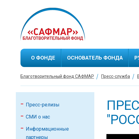
О ФОНДЕ
ОСНОВАТЕЛЬ ФОНДА
Р
Благотворительный фонд САФМАР
Пресс-служба
Биография М.С.Гуцериева
Благотворительная
деятельность М.С.Гуцериева
ПРЕС
Пресс-релизы
"РОС
СМИ о нас
Информационные
партнеры