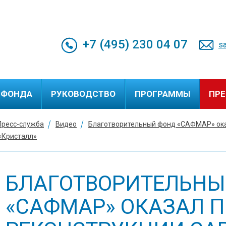
+7 (495) 230 04 07
s
 ФОНДА
РУКОВОДСТВО
ПРОГРАММЫ
ПР
Пресс-служба
Видео
Благотворительный фонд «САФМАР» ока
.С.Гуцериева
Пр
«Кристалл»
ельная
СМ
 М.С.Гуцериева
И
Ф
БЛАГОТВОРИТЕЛЬНЫ
В
«САФМАР» ОКАЗАЛ 
Пр