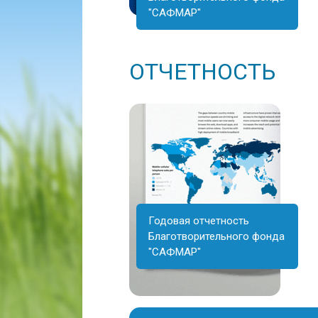
"САФМАР"
ОТЧЕТНОСТЬ
Годовая отчетность
Благотворительного фонда
"САФМАР"