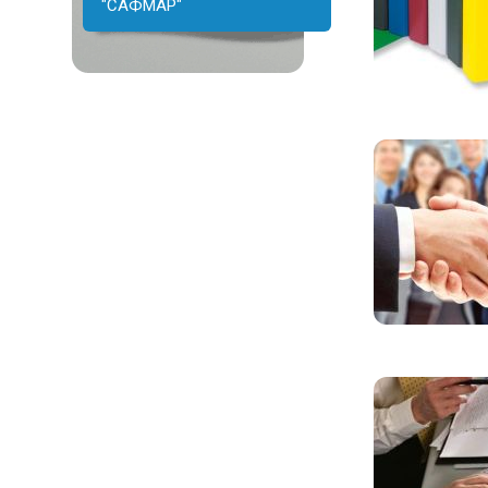
"САФМАР"