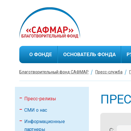
О ФОНДЕ
ОСНОВАТЕЛЬ ФОНДА
Р
Благотворительный фонд САФМАР
Пресс-служба
Биография М.С.Гуцериева
Благотворительная
деятельность М.С.Гуцериева
ПРЕ
Пресс-релизы
СМИ о нас
Информационные
партнеры
С: