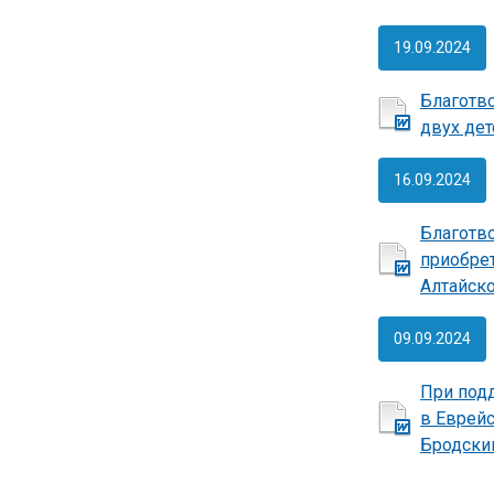
19.09.2024
Благотв
двух дет
16.09.2024
Благотв
приобрет
Алтайско
09.09.2024
При под
в Еврейс
Бродски