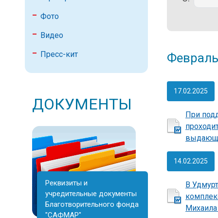
Фото
Видео
Пресс-кит
Феврал
17.02.2025
ДОКУМЕНТЫ
При под
проходи
выдающе
14.02.2025
Реквизиты и
В Удмур
учредительные документы
комплек
Благотворительного фонда
Михаила
"САФМАР"